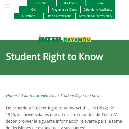
Inter Web
Blackboard
Correo
CAI
Programa de Clases
Calendario Académico
Directorio
Licencia Profesional
Accesibilidad/Accessibility
Student Right to Know
Home
/
Asuntos académicos
/
Student Right to Know
De acuerdo a Student Right to Know Act (P.L. 101-542) de
1990, las universidades que administran fondos de Título IV
deben proveer la siguiente información relevante para la toma
de decisiones de estudiantes y sus padres: