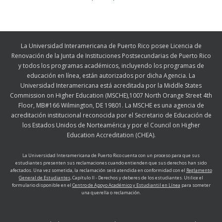
La Universidad Interamericana de Puerto Rico posee Licencia de
Renovación de la Junta de Instituciones Postsecundarias de Puerto Rico
y todos los programas académicos, incluyendo los programas de
educación en línea, están autorizados por dicha Agencia. La
Universidad Interamericana está acreditada por la Middle States
Commission on Higher Education (MSCHE),1007 North Orange Street 4th
Floor, MB#166 Wilmington, DE 19801. La MSCHE es una agencia de
acreditación institucional reconocida por el Secretario de Educación de
los Estados Unidos de Norteamérica y por el Council on Higher
Education Accreditation (CHEA).
La Universidad Interamericana de Puerto Rico cuenta con un proceso para que sus
estudiantes presenten sus reclamaciones cuando entienden que sus derechos han sido
afectados. Una vez sometida, la reclamación será atendida en conformidad con el
Reglamento
General de Estudiantes,
Capítulo II - Derechos y deberes de los estudiantes. Utilice el
formulario disponible en el
Centro de Apoyo Académico y Estudiantil en Línea
para someter
una querella o reclamación.