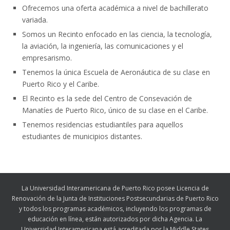
Ofrecemos una oferta académica a nivel de bachillerato
variada.
Somos un Recinto enfocado en las ciencia, la tecnología,
la aviación, la ingeniería, las comunicaciones y el
empresarismo.
Tenemos la única Escuela de Aeronáutica de su clase en
Puerto Rico y el Caribe.
El Recinto es la sede del Centro de Consevación de
Manatíes de Puerto Rico, único de su clase en el Caribe.
Tenemos residencias estudiantiles para aquellos
estudiantes de municipios distantes.
La Universidad Interamericana de Puerto Rico posee Licencia de
Renovación de la Junta de Instituciones Postsecundarias de Puerto Rico
y todos los programas académicos, incluyendo los programas de
educación en línea, están autorizados por dicha Agencia. La
Universidad Interamericana está acreditada por la Middle States