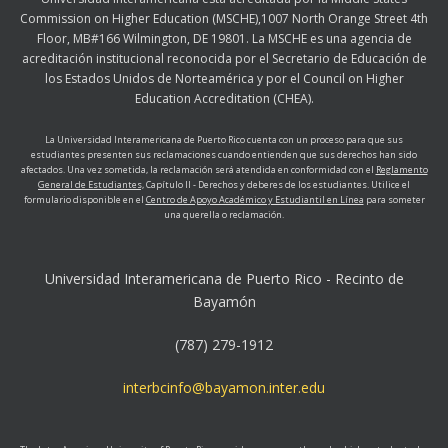
Commission on Higher Education (MSCHE),1007 North Orange Street 4th
Floor, MB#166 Wilmington, DE 19801. La MSCHE es una agencia de
acreditación institucional reconocida por el Secretario de Educación de
los Estados Unidos de Norteamérica y por el Council on Higher
Education Accreditation (CHEA).
La Universidad Interamericana de Puerto Rico cuenta con un proceso para que sus
estudiantes presenten sus reclamaciones cuando entienden que sus derechos han sido
afectados. Una vez sometida, la reclamación será atendida en conformidad con el
Reglamento
General de Estudiantes,
Capítulo II - Derechos y deberes de los estudiantes. Utilice el
formulario disponible en el
Centro de Apoyo Académico y Estudiantil en Línea
para someter
una querella o reclamación.
Universidad Interamericana de Puerto Rico - Recinto de
Bayamón
(787) 279-1912
interbcinfo@bayamon.inter.edu