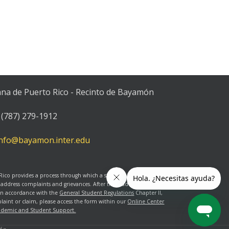
ana de Puerto Rico - Recinto de Bayamón
(787) 279-1912
info@bayamon.inter.edu
 Rico provides a process through which a student who considers
 address complaints and grievances. After the student submits a
 in accordance with the
General Student Regulations
Chapter II,
plaint or claim, please access the form within our
Online Center
ademic and Student Support.