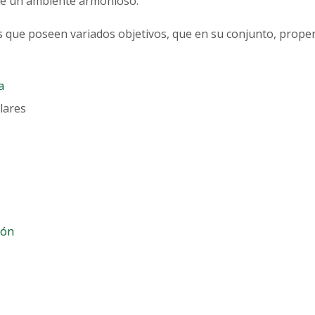
de un ambiente armonioso.
que poseen variados objetivos, que en su conjunto, prop
a
lares
ión