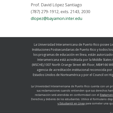
Prof. David López Santiago
(787) 279-1912, exts. 2143, 2030
dlopez@bayamon.inter.edu
La Universidad Interamericana de Puerto Rico posee Li
Instituciones Postsecundarias de Puerto Rico y todos l
los programas de educación en línea, están autorizado
Interamericana está acreditada por la Middle State
(MSCHE),1007 North Orange Street 4th Floor, MB#166 Wi
agencia de acreditación institucional reconocida por 
Estados Unidos de Norteamérica y por el Council on Hig
La Universidad Interamericana de Puerto Rico cuenta con un pr
sus reclamaciones cuando entienden que sus derechos han 
reclamación será atendida en conformidad con el
Reglament
Derechos y deberes de los estudiantes. Utilice el formulario dis
y Estudiantil en Línea
para someter una que