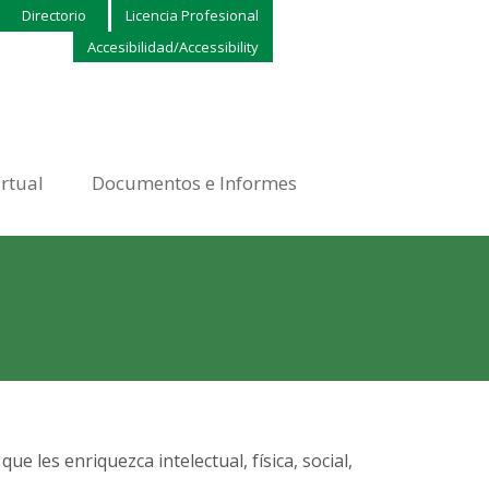
Directorio
Licencia Profesional
Accesibilidad/Accessibility
irtual
Documentos e Informes
 les enriquezca intelectual, física, social,