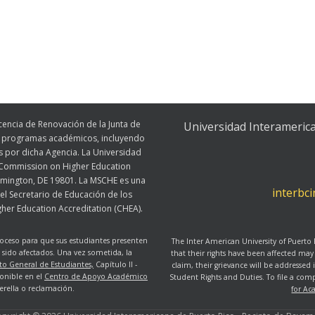
cencia de Renovación de la Junta de
Universidad Interameric
os programas académicos, incluyendo
s por dicha Agencia. La Universidad
s Commission on Higher Education
lmington, DE 19801. La MSCHE es una
interbc
el Secretario de Educación de los
her Education Accreditation (CHEA).
oceso para que sus estudiantes presenten
The Inter American University of Puerto
sido afectados. Una vez sometida, la
that their rights have been affected may
o General de Estudiantes,
Capítulo II -
claim, their grievance will be addressed
ponible en el
Centro de Apoyo Académico
Student Rights and Duties. To file a com
rella o reclamación.
for Ac