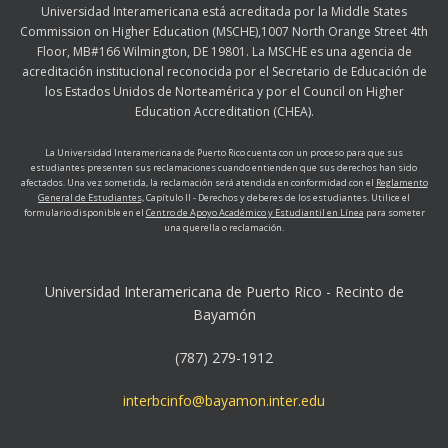
Universidad Interamericana está acreditada por la Middle States
Commission on Higher Education (MSCHE),1007 North Orange Street 4th
Floor, MB#166 Wilmington, DE 19801. La MSCHE es una agencia de
acreditación institucional reconocida por el Secretario de Educación de
los Estados Unidos de Norteamérica y por el Council on Higher
Education Accreditation (CHEA).
La Universidad Interamericana de Puerto Rico cuenta con un proceso para que sus
estudiantes presenten sus reclamaciones cuando entienden que sus derechos han sido
afectados. Una vez sometida, la reclamación será atendida en conformidad con el
Reglamento
General de Estudiantes,
Capítulo II - Derechos y deberes de los estudiantes. Utilice el
formulario disponible en el
Centro de Apoyo Académico y Estudiantil en Línea
para someter
una querella o reclamación.
Universidad Interamericana de Puerto Rico - Recinto de
Bayamón
(787) 279-1912
interbcinfo@bayamon.inter.edu