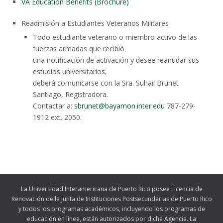
VA Education Benefits (Brochure)
Readmisión a Estudiantes Veteranos Militares
Todo estudiante veterano o miembro activo de las
fuerzas armadas que recibió
una notificación de activación y desee reanudar sus
estudios universitarios,
deberá comunicarse con la Sra. Suhail Brunet
Santiago, Registradora.
Contactar a:
sbrunet@bayamon.inter.edu
787-279-
1912 ext. 2050.
La Universidad Interamericana de Puerto Rico posee Licencia de
Renovación de la Junta de Instituciones Postsecundarias de Puerto Rico
y todos los programas académicos, incluyendo los programas de
educación en línea, están autorizados por dicha Agencia. La