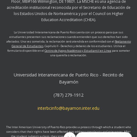
Floor, MB#166 Wilmington, DE 19801. La MSCHE es una agencia de
acreditación institucional reconocida por el Secretario de Educación de
los Estados Unidos de Norteamérica y por el Council on Higher
Education Accreditation (CHEA).
La Universidad Interamericana de Puerto Rico cuenta con un proceso para que sus
estudiantes presenten sus reclamaciones cuando entienden que sus derechos han sido
afectados. Una vez sometida, la reclamación será atendida en conformidad con el
Reglamento
General de Estudiantes,
Capítulo II - Derechos y deberes de los estudiantes. Utilice el
formulario disponible en el
Centro de Apoyo Académico y Estudiantil en Línea
para someter
una querella o reclamación.
Universidad Interamericana de Puerto Rico - Recinto de
Bayamón
(787) 279-1912
interbcinfo@bayamon.inter.edu
The Inter American University of Puerto Rico provides a process through which a student who
considers that their rights have been affected may address complaints and grievances. After
the student submits a claim, their grievance will be addressed in accordance with the