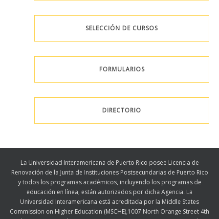
SELECCIÓN DE CURSOS
FORMULARIOS
DIRECTORIO
La Universidad Interamericana de Puerto Rico posee Licencia de
Renovación de la Junta de Instituciones Postsecundarias de Puerto Rico
y todos los programas académicos, incluyendo los programas de
educación en línea, están autorizados por dicha Agencia. La
Universidad Interamericana está acreditada por la Middle States
Commission on Higher Education (MSCHE),1007 North Orange Street 4th