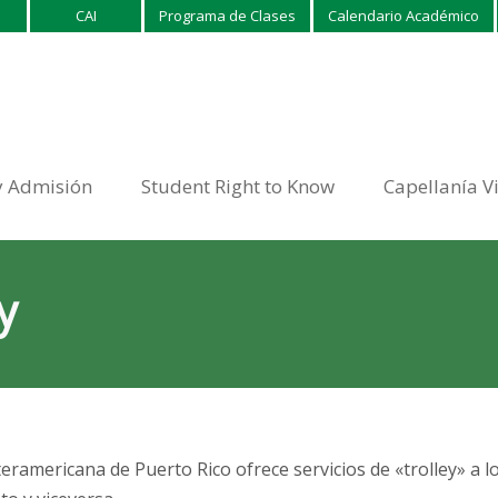
CAI
Programa de Clases
Calendario Académico
y Admisión
Student Right to Know
Capellanía V
y
eramericana de Puerto Rico ofrece servicios de «trolley» a lo