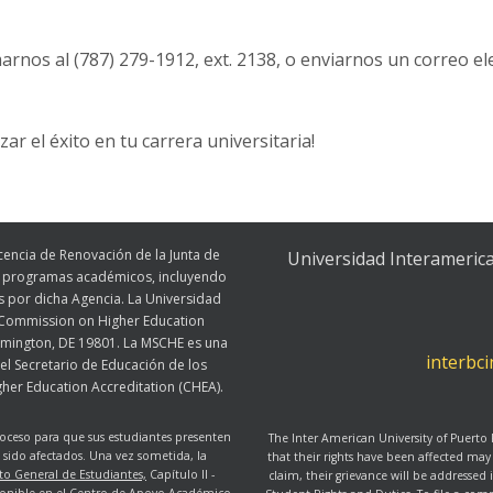
rnos al (787) 279-1912, ext. 2138, o enviarnos un correo el
r el éxito en tu carrera universitaria!
cencia de Renovación de la Junta de
Universidad Interameric
os programas académicos, incluyendo
s por dicha Agencia. La Universidad
s Commission on Higher Education
lmington, DE 19801. La MSCHE es una
interbc
el Secretario de Educación de los
her Education Accreditation (CHEA).
oceso para que sus estudiantes presenten
The Inter American University of Puerto
sido afectados. Una vez sometida, la
that their rights have been affected may
o General de Estudiantes,
Capítulo II -
claim, their grievance will be addressed