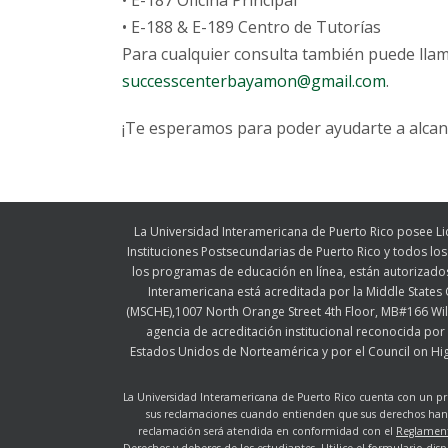
• E-187 Oficina Principal
• E-188 & E-189 Centro de Tutorías
Para cualquier consulta también puede llama
successcenterbayamon@gmail.com
.
¡Te esperamos para poder ayudarte a alcanza
La Universidad Interamericana de Puerto Rico posee Li
Instituciones Postsecundarias de Puerto Rico y todos l
los programas de educación en línea, están autorizado
Interamericana está acreditada por la Middle State
(MSCHE),1007 North Orange Street 4th Floor, MB#166 Wi
agencia de acreditación institucional reconocida por 
Estados Unidos de Norteamérica y por el Council on Hig
La Universidad Interamericana de Puerto Rico cuenta con un pr
sus reclamaciones cuando entienden que sus derechos han 
reclamación será atendida en conformidad con el
Reglament