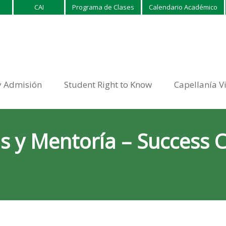
CAI
Programa de Clases
Calendario Académico
y Admisión
Student Right to Know
Capellanía V
s y Mentoría – Success C