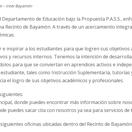
er – Inter Bayamón
el Departamento de Educación bajo la Propuesta P.A.S.S., en
na Recinto de Bayamón. A través de un acercamiento integrad
émicas.
e inspirar a los estudiantes para que logren sus objetivos 
vos y recursos internos. Tenemos la intención de desarrolla
ndolos para que se conviertan en aprendices activos e indep
l estudiante, tales como Instrucción Suplementaria, tutorías
ia el logro de sus objetivos académicos y profesionales.
siguientes:
cipal, donde puedes encontrar más información sobre nosot
e puedes sacar cita con nosotros ya sea para servicios de 
siguientes oficinas ubicadas dentro del Recinto de Bayamón