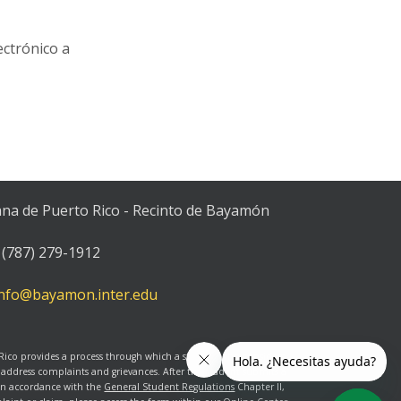
ectrónico a
ana de Puerto Rico - Recinto de Bayamón
(787) 279-1912
info@bayamon.inter.edu
 Rico provides a process through which a student who considers
 address complaints and grievances. After the student submits a
 in accordance with the
General Student Regulations
Chapter II,